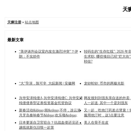
天狮
天狮注册
»
站点地图
最新文章
“美伊谈判会议室内发生激烈冲突”？伊
转码生的“生存红线”: 2026 
朗：不实炒作
生求职, 哪些项目已经“烂大街”
秒挂?
“大”导演，陈可辛_大皖新闻 | 安徽网
龙钞蛇钞: 币市的两极光影
兴华安泽纯债A,兴华安泽纯债C: 兴华安泽
网友接到刘强东亲自送的外卖, 
纯债债券型证券投资基金托管协议
人一起送, 其中一个是刘强东
新春活动&ldquo;闹&rdquo;不停，连云港
又一起，吃他汀药差点肾衰！
月牙岛奏响春节&ldquo;欢乐颂&rdquo;
服用他汀时，这3点要注意
日本要派自卫官驻台？抗战血债还没还，
美人在骨不在皮
越线就新仇旧恨一起算