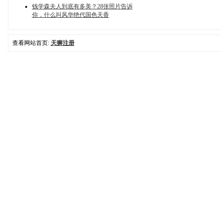
钱学森夫人到底有多美？28张照片告诉
你，什么叫风华绝代国色天香
查看网站首页:
天狮注册